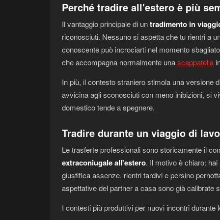
Perché tradire all'estero è più se
Il vantaggio principale di un
tradimento in viaggi
riconosciuti. Nessuno si aspetta che tu rientri a 
conoscente può incrociarti nel momento sbagliato.
che accompagna normalmente una
scappatella
in
In più, il contesto straniero stimola una versione di
avvicina agli sconosciuti con meno inibizioni, si 
domestico tende a spegnere.
Tradire durante un viaggio di lav
Le trasferte professionali sono storicamente il con
extraconiugale all'estero
. Il motivo è chiaro: ha
giustifica assenze, rientri tardivi e persino perno
aspettative del partner a casa sono già calibrate 
I contesti più produttivi per nuovi incontri durante 